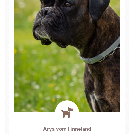
fas
fa-
dog
Arya vom Finneland