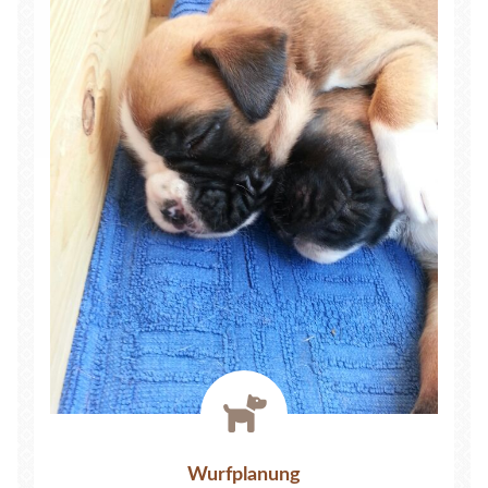
fas
fa-
dog
Wurfplanung