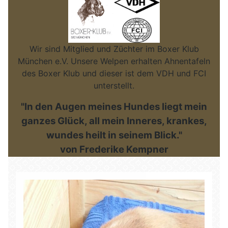
Wir sind Mitglied und Züchter im Boxer Klub
München e.V. Unsere Welpen erhalten Ahnentafeln
des Boxer Klub und dieser ist dem VDH und FCI
unterstellt.
"In den Augen meines Hundes liegt mein
ganzes Glück, all mein Inneres, krankes,
wundes heilt in seinem Blick."
von Frederike Kempner